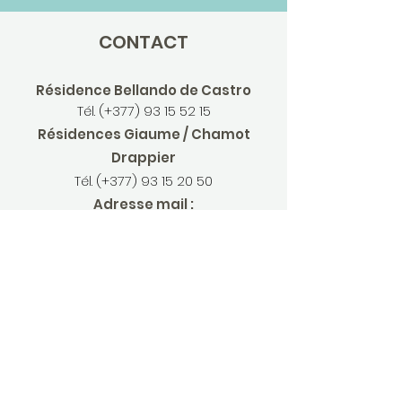
CONTACT
Résidence Bellando de Castro
Tél.
(+377) 93 15 52 15
Résidences Giaume / Chamot
Drappier
Tél.
(+377)
93 15 20 50
Adresse mail :
accueil.giaume@fondationhectorotto
.com
LIENS UTILES
Gouvernement Princier
Centre Hospitalier Princesse Grace